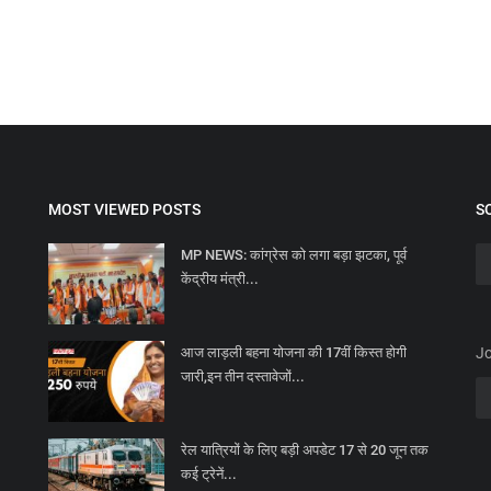
MOST VIEWED POSTS
S
MP NEWS: कांग्रेस को लगा बड़ा झटका, पूर्व
केंद्रीय मंत्री...
आज लाड़ली बहना योजना की 17वीं किस्त होगी
Jo
जारी,इन तीन दस्तावेजों...
रेल यात्रियों के लिए बड़ी अपडेट 17 से 20 जून तक
कई ट्रेनें...