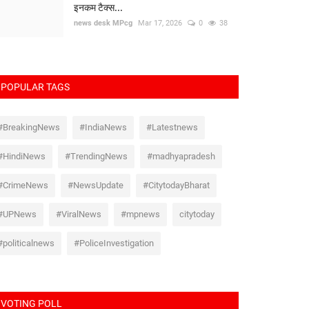
इनकम टैक्स...
news desk MPcg
Mar 17, 2026
0
38
POPULAR TAGS
#BreakingNews
#IndiaNews
#Latestnews
#HindiNews
#TrendingNews
#madhyapradesh
#CrimeNews
#NewsUpdate
#CitytodayBharat
#UPNews
#ViralNews
#mpnews
citytoday
#politicalnews
#PoliceInvestigation
VOTING POLL