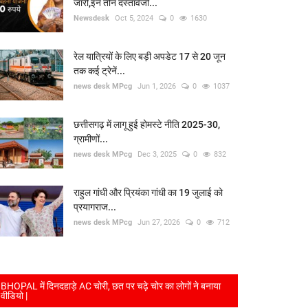
जारी,इन तीन दस्तावेजों...
Newsdesk
Oct 5, 2024
0
1630
रेल यात्रियों के लिए बड़ी अपडेट 17 से 20 जून
तक कई ट्रेनें...
news desk MPcg
Jun 1, 2026
0
1037
छत्तीसगढ़ में लागू हुई होमस्टे नीति 2025-30,
ग्रामीणों...
news desk MPcg
Dec 3, 2025
0
832
राहुल गांधी और प्रियंका गांधी का 19 जुलाई को
प्रयागराज...
news desk MPcg
Jun 27, 2026
0
712
BHOPAL में दिनदहाड़े AC चोरी, छत पर चढ़े चोर का लोगों ने बनाया
वीडियो |