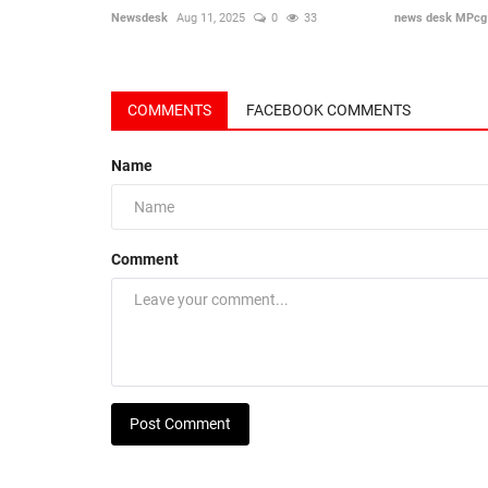
Newsdesk
Aug 11, 2025
0
33
news desk MPcg
COMMENTS
FACEBOOK COMMENTS
Name
Comment
Post Comment