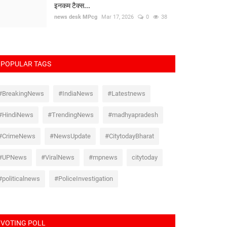
इनकम टैक्स...
news desk MPcg
Mar 17, 2026
0
38
POPULAR TAGS
#BreakingNews
#IndiaNews
#Latestnews
#HindiNews
#TrendingNews
#madhyapradesh
#CrimeNews
#NewsUpdate
#CitytodayBharat
#UPNews
#ViralNews
#mpnews
citytoday
#politicalnews
#PoliceInvestigation
VOTING POLL