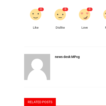
0
0
0
Like
Dislike
Love
news desk MPcg
RELATED POSTS