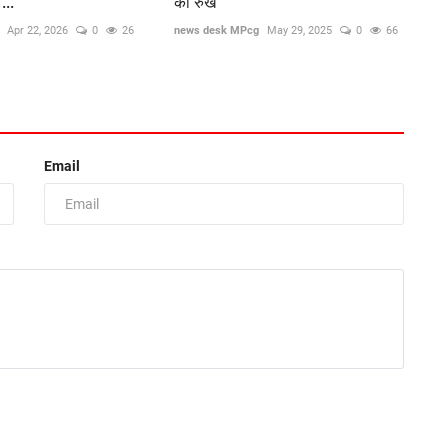
...
का रुख
Apr 22, 2026
0
26
news desk MPcg
May 29, 2025
0
66
Email