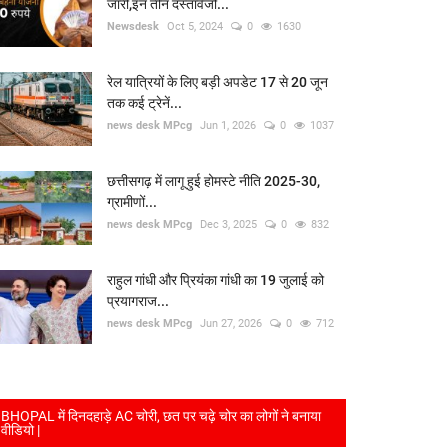
जारी,इन तीन दस्तावेजों...
Newsdesk
Oct 5, 2024
0
1630
रेल यात्रियों के लिए बड़ी अपडेट 17 से 20 जून
तक कई ट्रेनें...
news desk MPcg
Jun 1, 2026
0
1037
छत्तीसगढ़ में लागू हुई होमस्टे नीति 2025-30,
ग्रामीणों...
news desk MPcg
Dec 3, 2025
0
832
राहुल गांधी और प्रियंका गांधी का 19 जुलाई को
प्रयागराज...
news desk MPcg
Jun 27, 2026
0
712
BHOPAL में दिनदहाड़े AC चोरी, छत पर चढ़े चोर का लोगों ने बनाया
वीडियो |