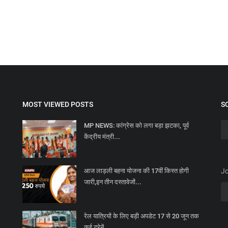
MOST VIEWED POSTS
S
MP NEWS: कांग्रेस को लगा बड़ा झटका, पूर्व
केंद्रीय मंत्री...
आज लाड़ली बहना योजना की 17वीं किस्त होगी
Jo
जारी,इन तीन दस्तावेजों...
रेल यात्रियों के लिए बड़ी अपडेट 17 से 20 जून तक
कई ट्रेनें...