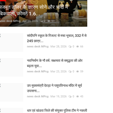
मजबूत डॉलर के कारण सोने और चांदी में
बिकवाली, कीमतें 1.6...
news desk MPcg
Apr 23, 2026
0
51
सांदीपनि स्कूल के रिजल्ट से मचा भूचाल, 332 में से
245 छात्र...
news desk MPcg
Mar 28, 2026
0
66
नवनिर्माण के नौ वर्ष: सक्षमता से समृद्धता की ओर
बढ़ता युवा...
news desk MPcg
Mar 23, 2026
0
59
उप मुख्यमंत्री देवड़ा ने पशुपतिनाथ मंदिर में सूर्य
उपासना...
news desk MPcg
Mar 19, 2026
0
45
धार एवं खंडवा जिले की संयुक्त पुलिस टीम ने नकली