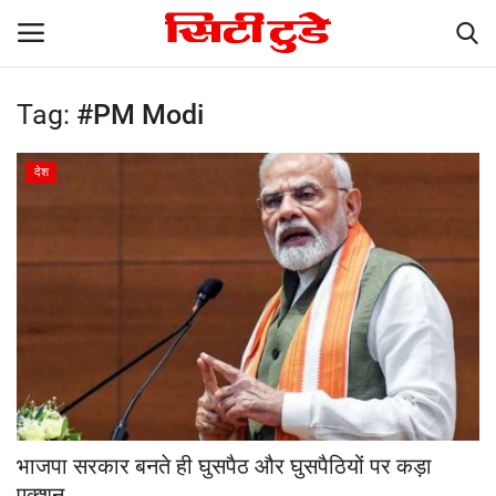
Tag:
#PM Modi
Login
Register
देश
Home
धर्म
Breaking News
Epaper
देश
भाजपा सरकार बनते ही घुसपैठ और घुसपैठियों पर कड़ा
विदेश
एक्शन...