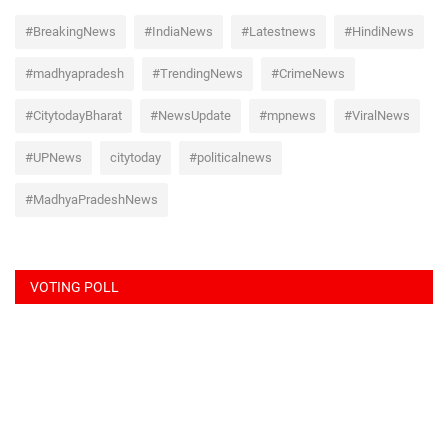
#BreakingNews
#IndiaNews
#Latestnews
#HindiNews
#madhyapradesh
#TrendingNews
#CrimeNews
#CitytodayBharat
#NewsUpdate
#mpnews
#ViralNews
#UPNews
citytoday
#politicalnews
#MadhyaPradeshNews
VOTING POLL