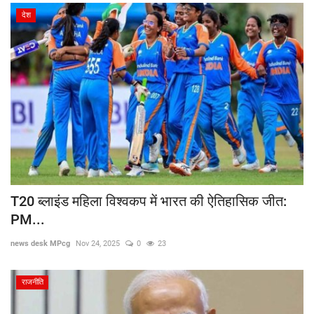
देश
खेल
नौकरी
करिअर
ज्योतिष
लाइफस्टाइल
T20 ब्लाइंड महिला विश्वकप में भारत की ऐतिहासिक जीत:
अजब-गजब
PM...
news desk MPcg
Nov 24, 2025
0
23
राजनीति