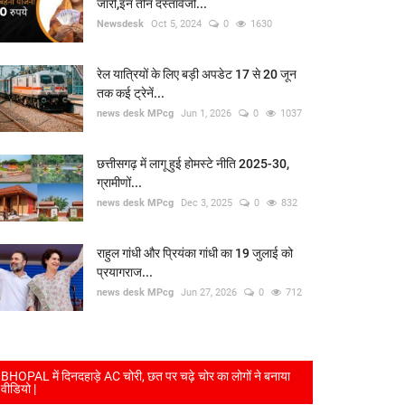
जारी,इन तीन दस्तावेजों...
Newsdesk
Oct 5, 2024
0
1630
रेल यात्रियों के लिए बड़ी अपडेट 17 से 20 जून
तक कई ट्रेनें...
news desk MPcg
Jun 1, 2026
0
1037
छत्तीसगढ़ में लागू हुई होमस्टे नीति 2025-30,
ग्रामीणों...
news desk MPcg
Dec 3, 2025
0
832
राहुल गांधी और प्रियंका गांधी का 19 जुलाई को
प्रयागराज...
news desk MPcg
Jun 27, 2026
0
712
BHOPAL में दिनदहाड़े AC चोरी, छत पर चढ़े चोर का लोगों ने बनाया
वीडियो |