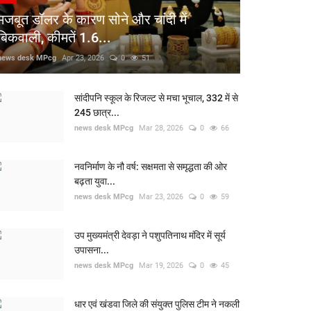
मजबूत डॉलर के कारण सोने और चांदी में
बिकवाली, कीमतें 1.6...
news desk MPcg
Apr 23, 2026
0
51
सांदीपनि स्कूल के रिजल्ट से मचा भूचाल, 332 में से
245 छात्र...
news desk MPcg
Mar 28, 2026
0
66
नवनिर्माण के नौ वर्ष: सक्षमता से समृद्धता की ओर
बढ़ता युवा...
news desk MPcg
Mar 23, 2026
0
59
उप मुख्यमंत्री देवड़ा ने पशुपतिनाथ मंदिर में सूर्य
उपासना...
news desk MPcg
Mar 19, 2026
0
45
धार एवं खंडवा जिले की संयुक्त पुलिस टीम ने नकली