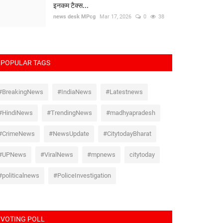
इनकम टैक्स...
news desk MPcg
Mar 17, 2026
0
38
POPULAR TAGS
#BreakingNews
#IndiaNews
#Latestnews
#HindiNews
#TrendingNews
#madhyapradesh
#CrimeNews
#NewsUpdate
#CitytodayBharat
#UPNews
#ViralNews
#mpnews
citytoday
#politicalnews
#PoliceInvestigation
VOTING POLL