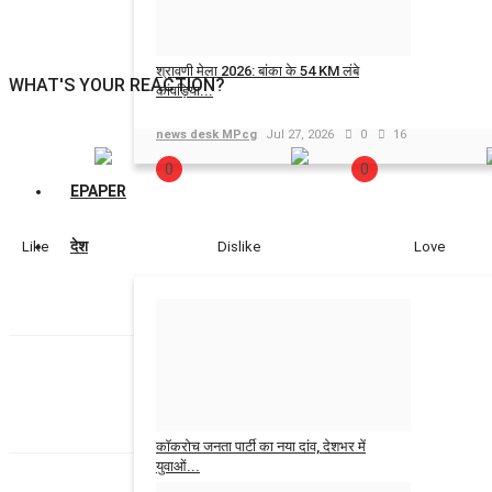
श्रावणी मेला 2026: बांका के 54 KM लंबे
WHAT'S YOUR REACTION?
कांवड़िया...
news desk MPcg
Jul 27, 2026
0
16
0
0
EPAPER
देश
Like
Dislike
Love
news desk MPcg
कॉकरोच जनता पार्टी का नया दांव, देशभर में
युवाओं...