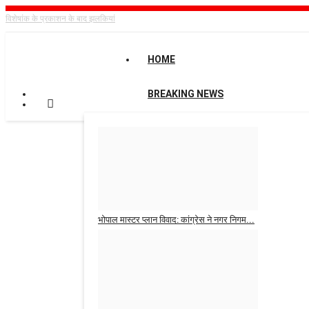
विशेषांक के प्रकाशन के बाद झलकियां
HOME
BREAKING NEWS
भोपाल मास्टर प्लान विवाद: कांग्रेस ने नगर निगम...
news desk MPcg
Aug 6, 2026
0
9