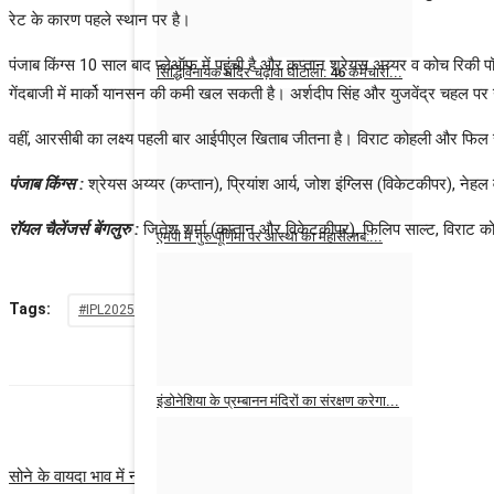
रेट के कारण पहले स्थान पर है।
पंजाब किंग्स 10 साल बाद प्लेऑफ में पहुंची है और कप्तान श्रेयस अय्यर व कोच रिकी पॉ
सिद्धिविनायक मंदिर चढ़ावा घोटाला: 46 कर्मचारी...
गेंदबाजी में मार्को यानसन की कमी खल सकती है। अर्शदीप सिंह और युजवेंद्र चहल पर गे
news desk MPcg
Aug 4, 2026
0
11
वहीं, आरसीबी का लक्ष्य पहली बार आईपीएल खिताब जीतना है। विराट कोहली और फिल सा
पंजाब किंग्स :
श्रेयस अय्यर (कप्तान), प्रियांश आर्य, जोश इंग्लिस (विकेटकीपर), नेहल
रॉयल चैलेंजर्स बेंगलुरु :
जितेश शर्मा (कप्तान और विकेटकीपर), फिलिप साल्ट, विराट कोहल
एमपी में गुरु पूर्णिमा पर आस्था का महासैलाब:...
news desk MPcg
Jul 29, 2026
0
19
Tags:
#IPL2025
#PunjabKings
#RoyalChallengersBengaluru
इंडोनेशिया के प्रम्बानन मंदिरों का संरक्षण करेगा...
PREVIOUS ARTICLE
NEXT ARTICLE
news desk MPcg
Jul 27, 2026
0
21
सोने के वायदा भाव में नरमी, चांदी में तेजी का रुख
केंद्रीय कृषि मंत्री शिवराज सिंह चौ