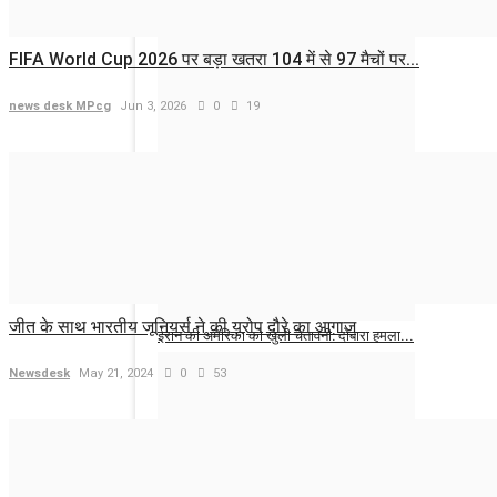
महल छोड़ सेना में पहुंची डेनमार्क की राजकुमारी...
news desk MPcg
Aug 6, 2026
0
11
FIFA World Cup 2026 पर बड़ा खतरा 104 में से 97 मैचों पर...
news desk MPcg
Jun 3, 2026
0
19
बांग्लादेश में क्रिकेटर शाकिब अल हसन के घर पर...
news desk MPcg
Aug 6, 2026
0
8
जीत के साथ भारतीय जूनियर्स ने की यूरोप दौरे का आगाज
ईरान की अमेरिका को खुली चेतावनी: दोबारा हमला...
Newsdesk
May 21, 2024
0
53
news desk MPcg
Aug 6, 2026
0
13