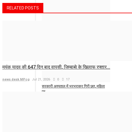
news desk MPcg
Aug 6, 2026
0
6
RELATED POSTS
FCRA Amendment Bill 2026: विदेशी फंड
लेने वाले...
news desk MPcg
Aug 6, 2026
0
10
मयंक यादव की 647 दिन बाद वापसी, जिम्बाब्वे के खिलाफ रफ्तार...
news desk MPcg
Jul 21, 2026
0
17
सरकारी अस्पताल में भरभराकर गिरी छत, महिला
पर...
news desk MPcg
Aug 6, 2026
0
8