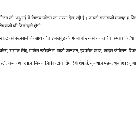
न्टिंग की अगुआई में खिताब जीतने का सपना देख रही है। उनकी बल्लेबाजी मजबूत है, जिसमें
ंदबाजी की जिम्मेदारी होगी।
ल्ट की बल्लेबाजी के साथ जोश हेजलवुड की गेंदबाजी उनकी ताकत है। कप्तान जितेश शर्म
 वढेरा, शशांक सिंह, मार्कस स्टोइनिस, मार्को जानसन, हरप्रीत बराड़, काइल जैमीसन, वि
ी, मयंक अग्रवाल, लियाम लिविंगस्टोन, रोमारियो शेफर्ड, क्रुणाल पंड्या, भुवनेश्वर कुमा
#Qualifier-1
#ViratKohli
#ShreyasIyer
#Playoffs
हान ने शुरू किया ‘विकसित कृषि संकल्प अभियान’