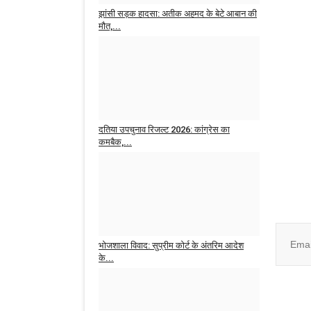
झांसी सड़क हादसा: अतीक अहमद के बेटे आबान की
मौत,...
news desk MPcg
Aug 6, 2026
0
12
दतिया उपचुनाव रिजल्ट 2026: कांग्रेस का
कमबैक,...
news desk MPcg
Aug 3, 2026
0
11
Join ou
भोजशाला विवाद: सुप्रीम कोर्ट के अंतरिम आदेश
के...
No, than
news desk MPcg
Jul 31, 2026
0
19