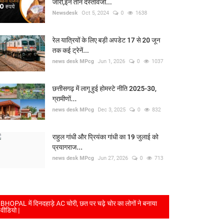
जारी,इन तीन दस्तावेजों...
Newsdesk
Oct 5, 2024
0
1638
रेल यात्रियों के लिए बड़ी अपडेट 17 से 20 जून
तक कई ट्रेनें...
news desk MPcg
Jun 1, 2026
0
1037
छत्तीसगढ़ में लागू हुई होमस्टे नीति 2025-30,
ग्रामीणों...
news desk MPcg
Dec 3, 2025
0
832
राहुल गांधी और प्रियंका गांधी का 19 जुलाई को
प्रयागराज...
news desk MPcg
Jun 27, 2026
0
713
BHOPAL में दिनदहाड़े AC चोरी, छत पर चढ़े चोर का लोगों ने बनाया
वीडियो |