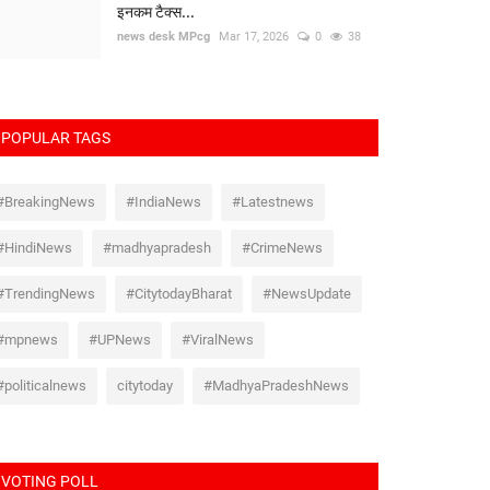
इनकम टैक्स...
news desk MPcg
Mar 17, 2026
0
38
POPULAR TAGS
#BreakingNews
#IndiaNews
#Latestnews
#HindiNews
#madhyapradesh
#CrimeNews
#TrendingNews
#CitytodayBharat
#NewsUpdate
#mpnews
#UPNews
#ViralNews
#politicalnews
citytoday
#MadhyaPradeshNews
VOTING POLL