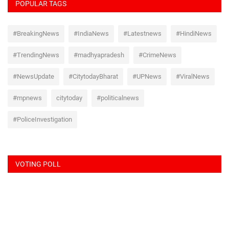
POPULAR TAGS
#BreakingNews
#IndiaNews
#Latestnews
#HindiNews
#TrendingNews
#madhyapradesh
#CrimeNews
#NewsUpdate
#CitytodayBharat
#UPNews
#ViralNews
#mpnews
citytoday
#politicalnews
#PoliceInvestigation
VOTING POLL