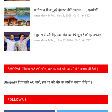
छत्तीसगढ़ में लागू हुई होमस्टे नीति 2025-30, ग्रामीणों...
खेल
news desk MPcg
Dec 3, 2025
0
832
नौकरी
राहुल गांधी और प्रियंका गांधी का 19 जुलाई को प्रयागराज...
करिअर
news desk MPcg
Jun 27, 2026
0
712
ज्योतिष
लाइफस्टाइल
BHOPAL में दिनदहाड़े AC चोरी, छत पर चढ़े चोर का लोगों ने बनाया वीडियो |
अजब-गजब
Bhopal में दिनदहाड़े AC चोरी, छत पर चढ़े चोर का लोगों ने बनाया वीडियो |
FOLLOW US